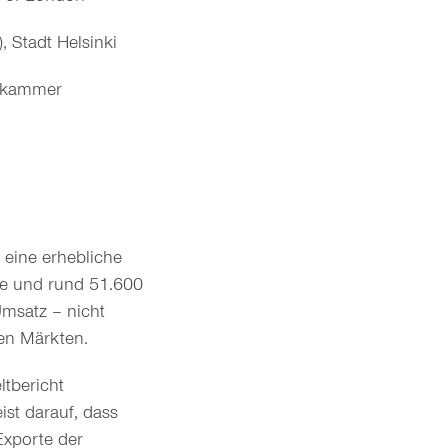
, Stadt Helsinki
tenkammer
t eine erhebliche
te und rund 51.600
msatz – nicht
len Märkten.
tbericht
ist darauf, dass
Exporte der