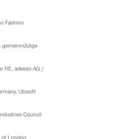
an Fashion
ik gemeinnützige
er RE, adesso AG /
ermany, Ubisoft
ndustries Council
r of London