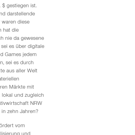
 $ gestiegen ist.
und darstellende
 waren diese
n hat die
och nie da gewesene
sei es über digitale
 und Games jedem
en, sei es durch
te aus aller Welt
teriellen
eren Märkte mit
lokal und zugleich
eativwirtschaft NRW
 in zehn Jahren?
fördert vom
alisierung und