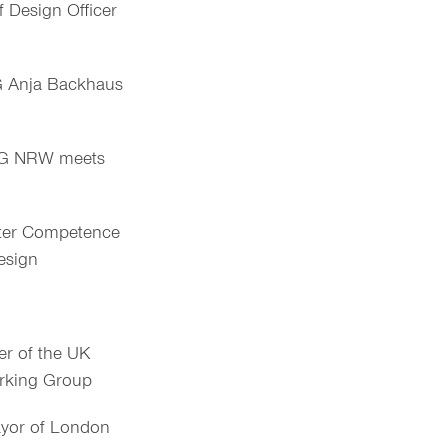
 Design Officer
Anja Backhaus
G NRW meets
iter Competence
esign
 of the UK
orking Group
ayor of London