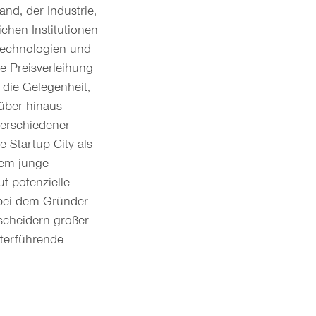
nd, der Industrie,
chen Institutionen
Technologien und
he Preisverleihung
ie Gelegenheit,
über hinaus
erschiedener
 Startup-City als
dem junge
f potenzielle
 bei dem Gründer
scheidern großer
iterführende
e