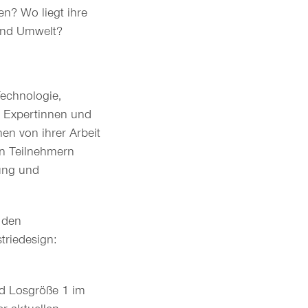
en? Wo liegt ihre
und Umwelt?
echnologie,
 Expertinnen und
en von ihrer Arbeit
en Teilnehmern
ung und
u den
riedesign:
d Losgröße 1 im