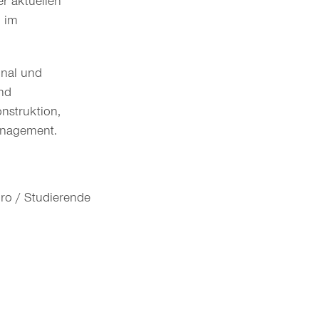
er aktuellen
 im
onal und
nd
nstruktion,
anagement.
uro / Studierende