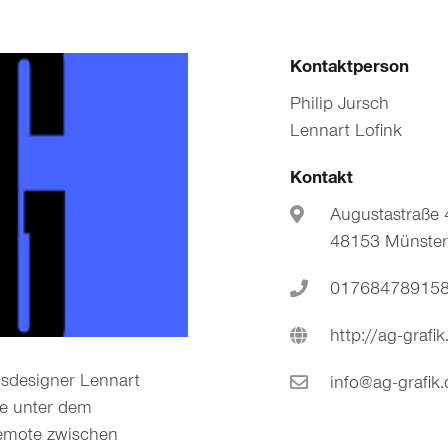
Kontaktperson
Philip Jursch
Lennart Lofink
Kontakt
Augustastraße 
48153 Münste
01768478915
http://ag-grafi
ns­designer Lennart
info@ag-grafik
te unter dem
emote zwischen