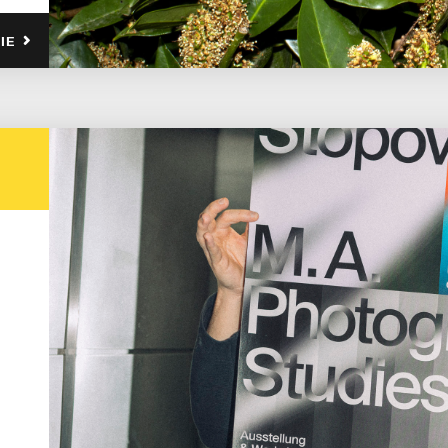
IE
.
e