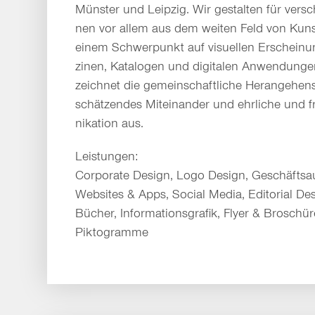
Münster und Leipzig. Wir gestal­ten für versc
nen vor allem aus dem weiten Feld von Kuns
einem Schwer­punkt auf visu­ellen Erschei­nun
zinen, Kata­logen und digi­talen Anwen­dunge
zeichnet die gemein­schaftliche Heran­gehens
schätzen­des Miteinander und ehrliche und
nikation aus.
Leistungen:
Corporate Design, Logo Design, Geschäftsa
Websites & Apps, Social Media, Editorial De
Bücher, Informationsgrafik, Flyer & Broschür
Piktogramme