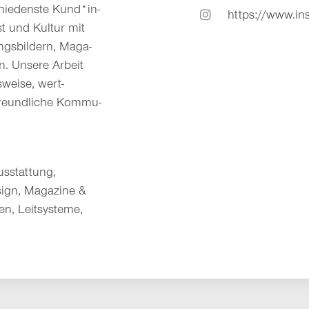
hie­­denste Kund*in­
https://www.in
t und Kultur mit
gs­­bildern, Maga­
n. Unsere Arbeit
­weise, wert­
 freundliche Kommu­
usstattung,
sign, Magazine &
en, Leitsysteme,