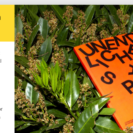
h
t
l
or
n