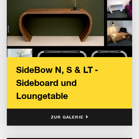
SideBow N, S & LT -
Sideboard und
Loungetable
ZUR GALERIE