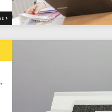
IE
ür