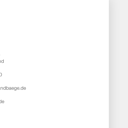
a
nd
0
andbaege.de
de