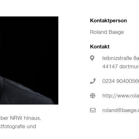
Kontaktperson
Roland Baege
Kontakt
leibnizstraße 8
44147 dortmu
0234 9040056
http://www.rol
roland@baege.
 über NRW hinaus.
ktfotografie und